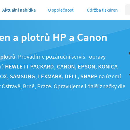
Aktuální nabídka
O společnosti
Údržba tiskáren
ren a plotrů HP a Canon
 plotrů
. Provádíme pozáruční servis - opravy
er)
HEWLETT PACKARD, CANON, EPSON, KONICA
ROX, SAMSUNG, LEXMARK, DELL, SHARP
na území
 Ostravě, Brně, Praze. Opravujeme i další značky dle