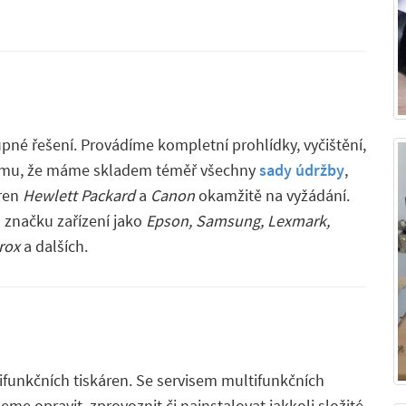
pné řešení. Provádíme kompletní prohlídky, vyčištění,
y tomu, že máme skladem téměř všechny
sady údržby
,
áren
Hewlett Packard
a
Canon
okamžitě na vyžádání.
 značku zařízení jako
Epson, Samsung, Lexmark,
rox
a dalších.
funkčních tiskáren. Se servisem multifunkčních
e opravit, zprovoznit či nainstalovat jakkoli složité