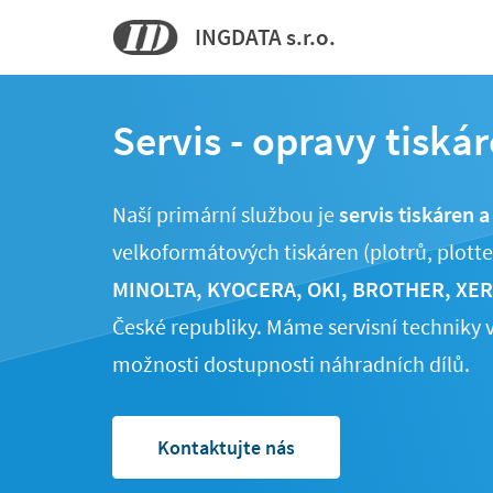
INGDATA s.r.o.
Servis - opravy tiská
Naší primární službou je
servis tiskáren a
velkoformátových tiskáren (plotrů, plott
MINOLTA, KYOCERA, OKI, BROTHER, XE
České republiky. Máme servisní techniky v
možnosti dostupnosti náhradních dílů.
Kontaktujte nás