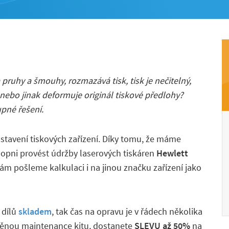
pruhy a šmouhy, rozmazává tisk, tisk je nečitelný,
r nebo jinak deformuje originál tiskové předlohy?
upné řešení.
astavení tiskových zařízení. Díky tomu, že máme
opni provést údržby laserových tiskáren
Hewlett
m pošleme kalkulaci i na jinou značku zařízení jako
 dílů
skladem
, tak čas na opravu je v řádech několika
ýměnou maintenance kitu, dostanete
SLEVU až 50%
na